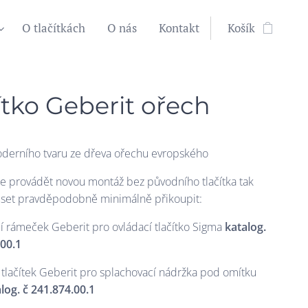
O tlačítkách
O nás
Kontakt
Košík
ítko Geberit ořech
oderního tvaru ze dřeva ořechu evropského
 provádět novou montáž bez původního tlačítka tak
set pravděpodobně minimálně přikoupit:
 rámeček Geberit pro ovládací tlačítko Sigma
katalog.
.00.1
 tlačítek Geberit pro splachovací nádržka pod omítku
log. č
241.874.00.1