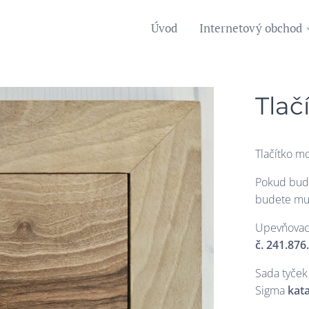
Úvod
Internetový obchod
Tlač
Tlačítko m
Pokud bude
budete mu
Upevňovací
č.
241.876
Sada tyček
Sigma
kata