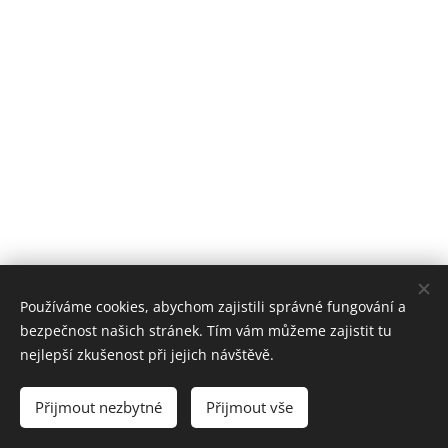
Používáme cookies, abychom zajistili správné fungování a
bezpečnost našich stránek. Tím vám můžeme zajistit tu
nejlepší zkušenost při jejich návštěvě.
© 2024 Všechna práva vyhrazena
Přijmout nezbytné
Přijmout vše
Cookies